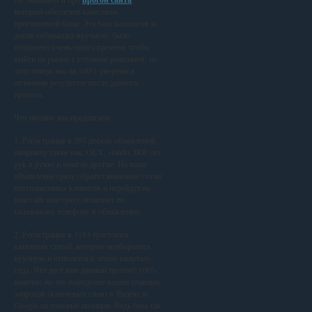
который обеспечен качеством
прогоняемой базы. Эта база каталогов и
досок собиралась вручную, было
потрачено очень много времени чтобы
выйти на рынок с готовым решением, но
зато теперь мы на 100% уверены в
отличном результате после данного
прогона.
Что именно мы предлагаем:
1. Регистрация в 397 досках объявлений,
например такие как: OLX, slando, IRR (из
рук в руки) и многие другие. На ваше
объявление сразу обратят внимание сотни
потенциальных клиентов и перейдут на
ваш сайт или сразу позвонят по
указанному телефону в объявлении.
2. Регистрация в 3183 трастовых
каталогах статей, которые подбирались
вручную и относятся к этому кварталу
года. Что даст вам данный прогон? 100%
конечно же это выведение ваших главных
запросов (ключевых слов) в Яндекс и
Google на топовые позиции. Ведь база так