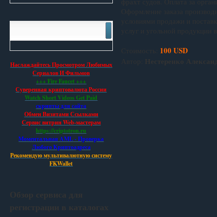
фрахт судов. Оплата за орга
Оформление заказа производи
условиями продажи и постав
услуг и угольной продукции 
100 USD
Стоимость:
Нестеренко Алексан
Автор:
Наслаждайтесь Просмотром Любимых
Сериалов И Фильмов
+++ Fire Faucet +++
Суверенная криптовалюта России
Watch Short Videos Get Paid
скрипты для сайта
Обмен Визитами Ссылками
Сервис витрин Web-мастерам
https://criptotron.ru
Моментальная AML - Проверка
Любого Криптоадреса
Рекомендую мультивалютную систему
FKWallet
Обзор сервиса для
регистрации в каталогах