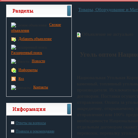
Товары, Оборудование и Ма
Разделы
Свежие
объявления
Объявление не актуально
Добавить объявление
Уголь оптом Нацио
Расширенный поиск
Новости
Информеры
Национальная Угольная Корпо
Rss
каменный, топливный угольн
Контакты
производителя. Исключитель
договорам. Поставки осущест
отправления. Оплата за угол
аккредитиву, открываемому 
Информация
отправления) или 100% предо
необходимости Национальная 
Ответы на вопросы
отдельным договорам окажет
Правила и рекомендации
перевозок, перевалку угольн