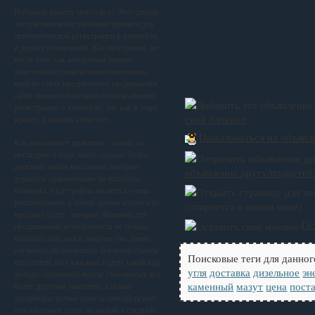
Набирать высоту могут все! Этот слоган
заслуженно носит название проекта для
автоматической регистрации в каталогах
и досках объявлений. Как ни странно, но
после того как алгоритмы начали
ужесточаться поисковыми системами,
многие стали предпочитать продвижение
сайта помимо покупных ссылок именно
регистрацию в каталогах, так как в мире
свой блокнот
кризис, а кушать хотят все.
Пожаловаться на объявл
Как показывает практика - только за
последние 4 года, было создано более
десятков тысяч каталогов, которые
объявление другу/подруге/с
держатся сравнительно на неплохих
позициях и где трафик является очень
рентабельным, с точки зрения купли или
(откроется в новом окне)
продажи услуг, товаров. Конечно для
Ос
продвижения используются не только
каталоги или доски, многие уже давно
научились пользоваться биржами ссылок
Поисковые теги для данног
или статей, но с каждым годом такой вид
угля
доставка
дизельное
эн
аренды ссылочной массы становиться всё
каменный
мазут
цена
пост
более дорогим занятием, а новые
алгоритмы только тому и способствуют,
что нагоняют страх на малый и средний