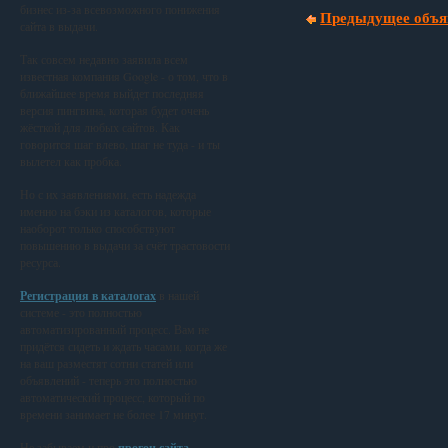
бизнес из-за всевозможного понижения
Предыдущее объя
сайта в выдачи.
Так совсем недавно заявила всем
известная компания Google - о том, что в
ближайшее время выйдет последняя
версия пингвина, которая будет очень
жёсткой для любых сайтов. Как
говорится шаг влево, шаг не туда - и ты
вылетел как пробка.
Но с их заявлениями, есть надежда
именно на бэки из каталогов, которые
наоборот только способствуют
повышению в выдачи за счёт трастовости
ресурса.
Регистрация в каталогах
в нашей
системе - это полностью
автоматизированный процесс. Вам не
придётся сидеть и ждать часами, когда же
на ваш разместят сотни статей или
объявлений - теперь это полностью
автоматический процесс, который по
времени занимает не более 17 минут.
Не забываем и про
прогон сайта
,