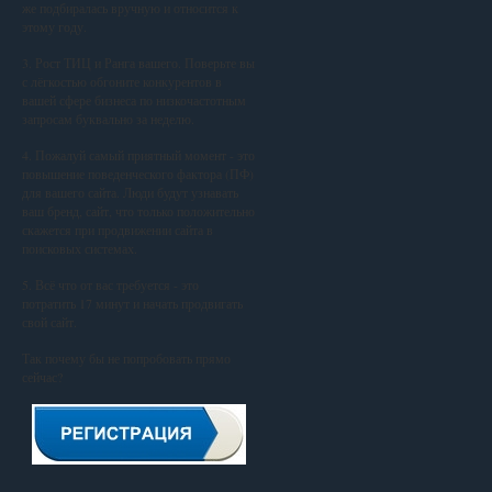
же подбиралась вручную и относится к
этому году.
3. Рост ТИЦ и Ранга вашего. Поверьте вы
с лёгкостью обгоните конкурентов в
вашей сфере бизнеса по низкочастотным
запросам буквально за неделю.
4. Пожалуй самый приятный момент - это
повышение поведенческого фактора (ПФ)
для вашего сайта. Люди будут узнавать
ваш бренд, сайт, что только положительно
скажется при продвижении сайта в
поисковых системах.
5. Всё что от вас требуется - это
потратить 17 минут и начать продвигать
свой сайт.
Так почему бы не попробовать прямо
сейчас?