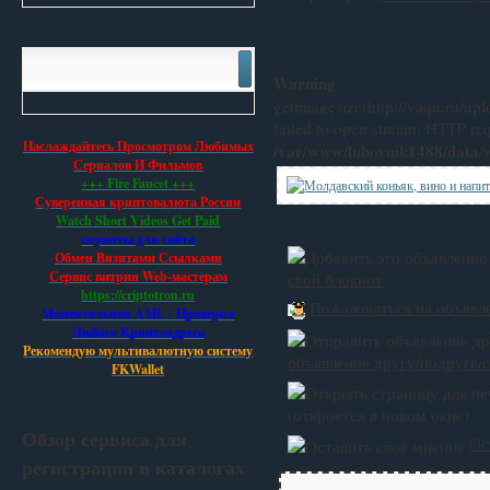
Warning
:
getimagesize(http://vaqu.ru/u
failed to open stream: HTTP re
Наслаждайтесь Просмотром Любимых
/var/www/lubovnik1488/data/
Сериалов И Фильмов
+++ Fire Faucet +++
Суверенная криптовалюта России
Watch Short Videos Get Paid
скрипты для сайта
Обмен Визитами Ссылками
Сервис витрин Web-мастерам
свой блокнот
https://criptotron.ru
Пожаловаться на объявл
Моментальная AML - Проверка
Любого Криптоадреса
Рекомендую мультивалютную систему
объявление другу/подруге/с
FKWallet
(откроется в новом окне)
Обзор сервиса для
Ос
регистрации в каталогах