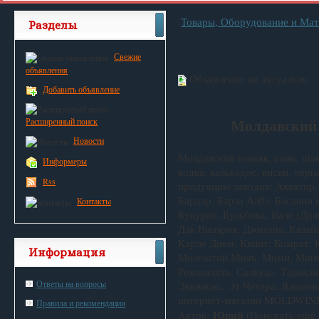
Товары, Оборудование и Ма
Разделы
Свежие
объявления
Объявление не актуально
Добавить объявление
Молдавский 
Расширенный поиск
Новости
Молдавский коньяк, вино, шам
Информеры
водка, кальвадос, виски, чер
Rss
продукцию заводов: Акватир,
Бардар, Барза Албэ, Басавин 
Контакты
Букурия, Бульбока, Вале (Дол
Дак Винэрия, Джитана, Казайа
Карпе Дием, Квинт, Комрат, 
Информация
Милештий Мичь, Мими, Мини
Романешть, Салкуца, Таракли
Ответы на вопросы
Эквинокс, Эт Четера, Яловень
интернет-магазин MOLDWIN
Правила и рекомендации
Юрий
Автор:
(Поискать ещё 