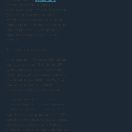
который обеспечен качеством
прогоняемой базы. Эта база каталогов и
досок собиралась вручную, было
потрачено очень много времени чтобы
выйти на рынок с готовым решением, но
зато теперь мы на 100% уверены в
отличном результате после данного
прогона.
Что именно мы предлагаем:
1. Регистрация в 397 досках объявлений,
например такие как: OLX, slando, IRR (из
рук в руки) и многие другие. На ваше
объявление сразу обратят внимание сотни
потенциальных клиентов и перейдут на
ваш сайт или сразу позвонят по
указанному телефону в объявлении.
2. Регистрация в 3183 трастовых
каталогах статей, которые подбирались
вручную и относятся к этому кварталу
года. Что даст вам данный прогон? 100%
конечно же это выведение ваших главных
запросов (ключевых слов) в Яндекс и
Google на топовые позиции. Ведь база так