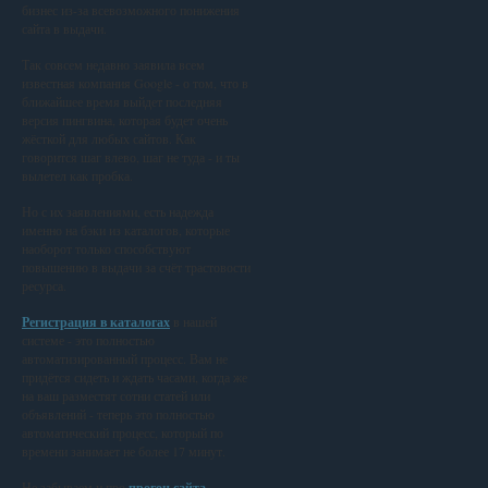
бизнес из-за всевозможного понижения
сайта в выдачи.
Так совсем недавно заявила всем
известная компания Google - о том, что в
ближайшее время выйдет последняя
версия пингвина, которая будет очень
жёсткой для любых сайтов. Как
говорится шаг влево, шаг не туда - и ты
вылетел как пробка.
Но с их заявлениями, есть надежда
именно на бэки из каталогов, которые
наоборот только способствуют
повышению в выдачи за счёт трастовости
ресурса.
Регистрация в каталогах
в нашей
системе - это полностью
автоматизированный процесс. Вам не
придётся сидеть и ждать часами, когда же
на ваш разместят сотни статей или
объявлений - теперь это полностью
автоматический процесс, который по
времени занимает не более 17 минут.
Не забываем и про
прогон сайта
,