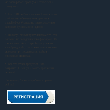
же подбиралась вручную и относится к
этому году.
3. Рост ТИЦ и Ранга вашего. Поверьте вы
с лёгкостью обгоните конкурентов в
вашей сфере бизнеса по низкочастотным
запросам буквально за неделю.
4. Пожалуй самый приятный момент - это
повышение поведенческого фактора (ПФ)
для вашего сайта. Люди будут узнавать
ваш бренд, сайт, что только положительно
скажется при продвижении сайта в
поисковых системах.
5. Всё что от вас требуется - это
потратить 17 минут и начать продвигать
свой сайт.
Так почему бы не попробовать прямо
сейчас?