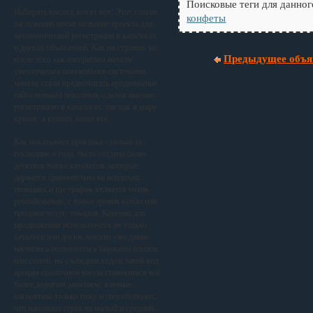
Поисковые теги для данног
Набирать высоту могут все! Этот слоган
конфеты
заслуженно носит название проекта для
автоматической регистрации в каталогах
и досках объявлений. Как ни странно, но
Предыдущее объя
после того как алгоритмы начали
ужесточаться поисковыми системами,
многие стали предпочитать продвижение
сайта помимо покупных ссылок именно
регистрацию в каталогах, так как в мире
кризис, а кушать хотят все.
Как показывает практика - только за
последние 4 года, было создано более
десятков тысяч каталогов, которые
держатся сравнительно на неплохих
позициях и где трафик является очень
рентабельным, с точки зрения купли или
продажи услуг, товаров. Конечно для
продвижения используются не только
каталоги или доски, многие уже давно
научились пользоваться биржами ссылок
или статей, но с каждым годом такой вид
аренды ссылочной массы становиться всё
более дорогим занятием, а новые
алгоритмы только тому и способствуют,
что нагоняют страх на малый и средний