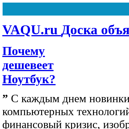
VAQU.ru
Доска объ
Почему
Всего
162
объявления
Из них
7
объявлений на ста
дешевеет
Сегодня ничего не было доб
Ноутбук?
”
С каждым днем новинк
компьютерных технологий
финансовый кризис, изобр