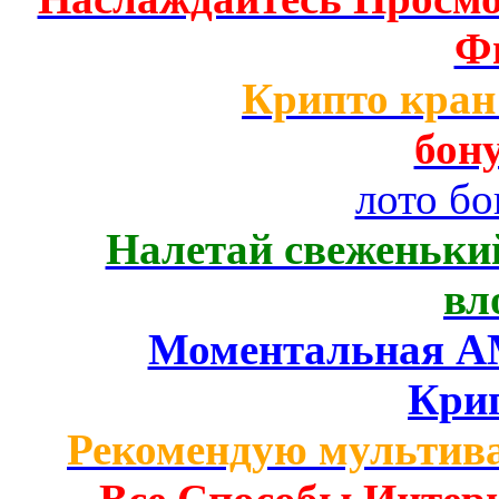
Ф
Крипто кран 
бону
лото бо
Налетай свеженький
вл
Моментальная AM
Кри
Рекомендую мультив