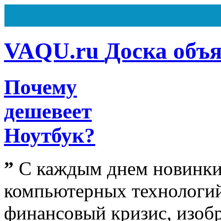
VAQU.ru
Доска объ
Почему
Всего
162
объявления
Из них
7
объявлений на ста
дешевеет
Сегодня ничего не было доб
Ноутбук?
”
С каждым днем новинк
компьютерных технологий
финансовый кризис, изобр