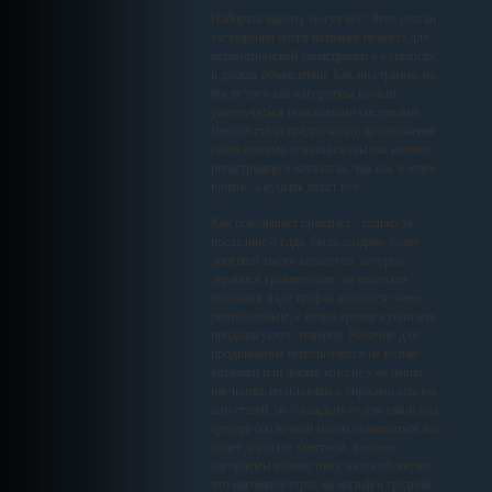
Набирать высоту могут все! Этот слоган
заслуженно носит название проекта для
автоматической регистрации в каталогах
и досках объявлений. Как ни странно, но
после того как алгоритмы начали
ужесточаться поисковыми системами,
многие стали предпочитать продвижение
сайта помимо покупных ссылок именно
регистрацию в каталогах, так как в мире
кризис, а кушать хотят все.
Как показывает практика - только за
последние 4 года, было создано более
десятков тысяч каталогов, которые
держатся сравнительно на неплохих
позициях и где трафик является очень
рентабельным, с точки зрения купли или
продажи услуг, товаров. Конечно для
продвижения используются не только
каталоги или доски, многие уже давно
научились пользоваться биржами ссылок
или статей, но с каждым годом такой вид
аренды ссылочной массы становиться всё
более дорогим занятием, а новые
алгоритмы только тому и способствуют,
что нагоняют страх на малый и средний