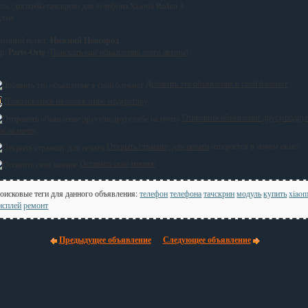
ль (дисплей+тачскрин) для телефона Xiaomi Redmi 3
гие. . .
ленный пункт:
Нижний Новгород
р:
Parts-Orig
(Поискать ещё объявления этого автора)
Добавить это объявление в свой блокнот
Пожаловаться на объявление модератору
Отправить объявление другу/подруг
бе на почту
Открыть страницу для печати
(откроется в новом окне)
Оставить своё мнение
оисковые теги для данного объявления:
телефон
телефона
тачскрин
модуль
купить
xiaom
исплей
ремонт
Предыдущее объявление
Следующее объявление