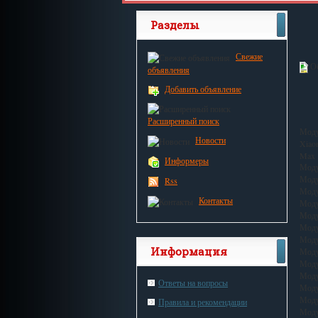
Разделы
Свежие
Об
объявления
Добавить объявление
Расширенный поиск
Моду
Новости
Xiao
Max
Информеры
Моду
Моду
Rss
Моду
Контакты
Моду
Моду
Моду
Моду
Информация
Моду
Моду
Моду
Ответы на вопросы
Моду
Моду
Правила и рекомендации
Моду