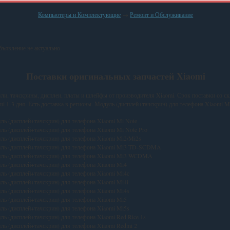
Компьютеры и Комплектующие
→
Ремонт и Обслуживание
ъявление не актуально
Поставки оригинальных запчастей Xiaomi
ли, тачскрины, дисплеи, платы и шлейфы от производителя Xiaomi. Срок поставки со ск
mi 1-3 дня. Есть доставка в регионы. Модуль (дисплей+тачскрин) для телефона Xiaomi M
ль (дисплей+тачскрин) для телефона Xiaomi Mi Note
ль (дисплей+тачскрин) для телефона Xiaomi Mi Note Pro
ль (дисплей+тачскрин) для телефона Xiaomi Mi2/Mi2s
ль (дисплей+тачскрин) для телефона Xiaomi Mi3 TD-SCDMA
ль (дисплей+тачскрин) для телефона Xiaomi Mi3 WCDMA
ль (дисплей+тачскрин) для телефона Xiaomi Mi4
ль (дисплей+тачскрин) для телефона Xiaomi Mi4c
ль (дисплей+тачскрин) для телефона Xiaomi Mi4i
ль (дисплей+тачскрин) для телефона Xiaomi Mi4s
ль (дисплей+тачскрин) для телефона Xiaomi Mi5
ль (дисплей+тачскрин) для телефона Xiaomi Mi5s
ль (дисплей+тачскрин) для телефона Xiaomi Red Rice 1s
ль (дисплей+тачскрин) для телефона Xiaomi Redmi 2