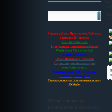
Моду
И дру
Насе
Авто
Наслаждайтесь Просмотром Любимых
Сериалов И Фильмов
+++ Fire Faucet +++
Суверенная криптовалюта России
се
Watch Short Videos Get Paid
скрипты для сайта
Обмен Визитами Ссылками
Сервис витрин Web-мастерам
https://criptotron.ru
П
Моментальная AML - Проверка
д
Любого Криптоадреса
Рекомендую мультивалютную систему
FKWallet
Обзор сервиса для
регистрации в каталогах