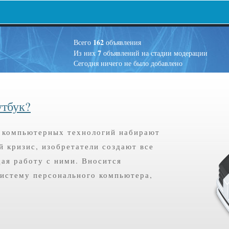
162
Всего
объявления
7
Из них
объявлений на стадии модерации
Сегодня ничего не было добавлено
утбук?
 компьютерных технологий набирают
 кризис, изобретатели создают все
ая работу с ними. Вносится
систему персонального компьютера,