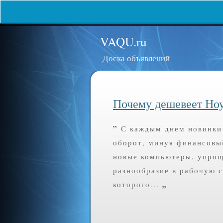
VAQU.ru
Доска объявлений
Почему дешевеет Но
”
С каждым днем новинки
оборот, минуя финансовый
новые компьютеры, упрощ
разнообразие в рабочую 
„
которого...