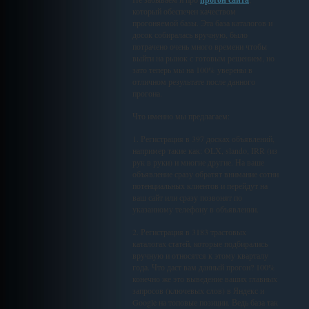
который обеспечен качеством
прогоняемой базы. Эта база каталогов и
досок собиралась вручную, было
потрачено очень много времени чтобы
выйти на рынок с готовым решением, но
зато теперь мы на 100% уверены в
отличном результате после данного
прогона.
Что именно мы предлагаем:
1. Регистрация в 397 досках объявлений,
например такие как: OLX, slando, IRR (из
рук в руки) и многие другие. На ваше
объявление сразу обратят внимание сотни
потенциальных клиентов и перейдут на
ваш сайт или сразу позвонят по
указанному телефону в объявлении.
2. Регистрация в 3183 трастовых
каталогах статей, которые подбирались
вручную и относятся к этому кварталу
года. Что даст вам данный прогон? 100%
конечно же это выведение ваших главных
запросов (ключевых слов) в Яндекс и
Google на топовые позиции. Ведь база так