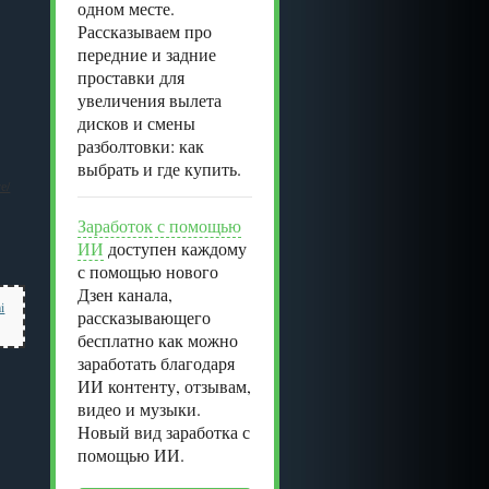
одном месте.
Рассказываем про
передние и задние
проставки для
увеличения вылета
дисков и смены
разболтовки: как
выбрать и где купить.
е/
Заработок с помощью
ИИ
доступен каждому
с помощью нового
Дзен канала,
i
рассказывающего
бесплатно как можно
заработать благодаря
ИИ контенту, отзывам,
видео и музыки.
Новый вид заработка с
помощью ИИ.