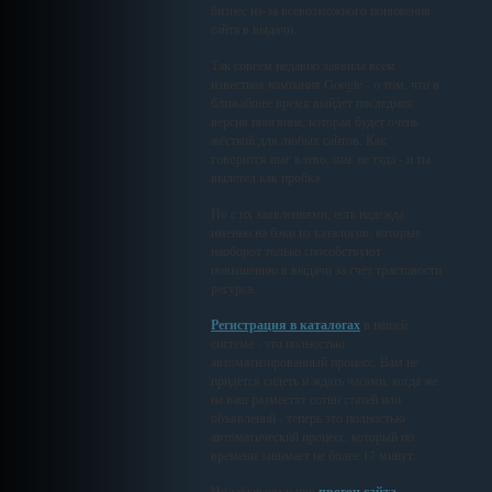
бизнес из-за всевозможного понижения
сайта в выдачи.
Так совсем недавно заявила всем
известная компания Google - о том, что в
ближайшее время выйдет последняя
версия пингвина, которая будет очень
жёсткой для любых сайтов. Как
говорится шаг влево, шаг не туда - и ты
вылетел как пробка.
Но с их заявлениями, есть надежда
именно на бэки из каталогов, которые
наоборот только способствуют
повышению в выдачи за счёт трастовости
ресурса.
Регистрация в каталогах
в нашей
системе - это полностью
автоматизированный процесс. Вам не
придётся сидеть и ждать часами, когда же
на ваш разместят сотни статей или
объявлений - теперь это полностью
автоматический процесс, который по
времени занимает не более 17 минут.
Не забываем и про
прогон сайта
,