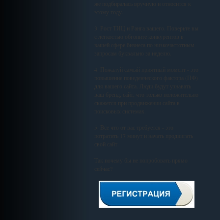
же подбиралась вручную и относится к
этому году.
3. Рост ТИЦ и Ранга вашего. Поверьте вы
с лёгкостью обгоните конкурентов в
вашей сфере бизнеса по низкочастотным
запросам буквально за неделю.
4. Пожалуй самый приятный момент - это
повышение поведенческого фактора (ПФ)
для вашего сайта. Люди будут узнавать
ваш бренд, сайт, что только положительно
скажется при продвижении сайта в
поисковых системах.
5. Всё что от вас требуется - это
потратить 17 минут и начать продвигать
свой сайт.
Так почему бы не попробовать прямо
сейчас?