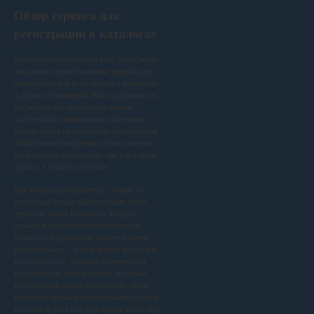
Обзор сервиса для
регистрации в каталогах
Набирать высоту могут все! Этот слоган
заслуженно носит название проекта для
автоматической регистрации в каталогах
и досках объявлений. Как ни странно, но
после того как алгоритмы начали
ужесточаться поисковыми системами,
многие стали предпочитать продвижение
сайта помимо покупных ссылок именно
регистрацию в каталогах, так как в мире
кризис, а кушать хотят все.
Как показывает практика - только за
последние 4 года, было создано более
десятков тысяч каталогов, которые
держатся сравнительно на неплохих
позициях и где трафик является очень
рентабельным, с точки зрения купли или
продажи услуг, товаров. Конечно для
продвижения используются не только
каталоги или доски, многие уже давно
научились пользоваться биржами ссылок
или статей, но с каждым годом такой вид