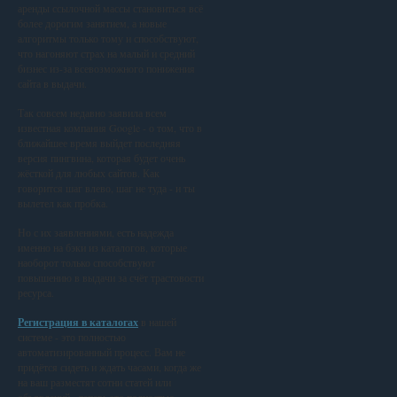
аренды ссылочной массы становиться всё
более дорогим занятием, а новые
алгоритмы только тому и способствуют,
что нагоняют страх на малый и средний
бизнес из-за всевозможного понижения
сайта в выдачи.
Так совсем недавно заявила всем
известная компания Google - о том, что в
ближайшее время выйдет последняя
версия пингвина, которая будет очень
жёсткой для любых сайтов. Как
говорится шаг влево, шаг не туда - и ты
вылетел как пробка.
Но с их заявлениями, есть надежда
именно на бэки из каталогов, которые
наоборот только способствуют
повышению в выдачи за счёт трастовости
ресурса.
Регистрация в каталогах
в нашей
системе - это полностью
автоматизированный процесс. Вам не
придётся сидеть и ждать часами, когда же
на ваш разместят сотни статей или