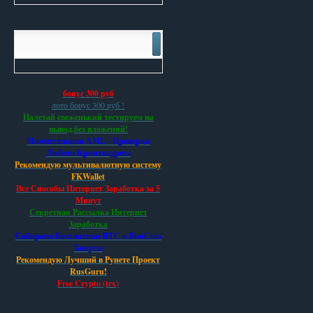
бонус 300 руб
лото бонус 300 руб !
Налетай свеженький тестируем на
вывод,без вложений!
Моментальная AML - Проверка
Любого Криптоадреса
Рекомендую мультивалютную систему
FKWallet
Все Способы Интернет Заработка за 5
Минут
Секретная Рассылка Интернет
Заработка
Собираем Бесплатные BTC и BonCoin
Бонусы
Рекомендую Лучший в Рунете Проект
RusGuru!
Free Crypto (trx)