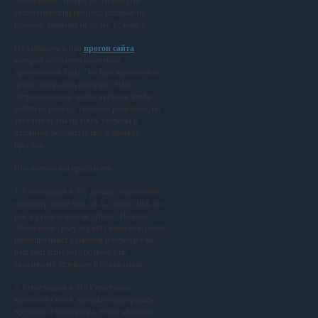
объявлений - теперь это полностью
автоматический процесс, который по
времени занимает не более 17 минут.
Не забываем и про
прогон сайта
,
который обеспечен качеством
прогоняемой базы. Эта база каталогов и
досок собиралась вручную, было
потрачено очень много времени чтобы
выйти на рынок с готовым решением, но
зато теперь мы на 100% уверены в
отличном результате после данного
прогона.
Что именно мы предлагаем:
1. Регистрация в 397 досках объявлений,
например такие как: OLX, slando, IRR (из
рук в руки) и многие другие. На ваше
объявление сразу обратят внимание сотни
потенциальных клиентов и перейдут на
ваш сайт или сразу позвонят по
указанному телефону в объявлении.
2. Регистрация в 3183 трастовых
каталогах статей, которые подбирались
вручную и относятся к этому кварталу