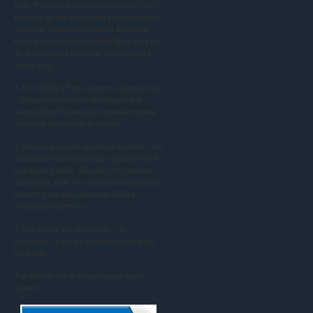
года. Что даст вам данный прогон? 100%
конечно же это выведение ваших главных
запросов (ключевых слов) в Яндекс и
Google на топовые позиции. Ведь база так
же подбиралась вручную и относится к
этому году.
3. Рост ТИЦ и Ранга вашего. Поверьте вы
с лёгкостью обгоните конкурентов в
вашей сфере бизнеса по низкочастотным
запросам буквально за неделю.
4. Пожалуй самый приятный момент - это
повышение поведенческого фактора (ПФ)
для вашего сайта. Люди будут узнавать
ваш бренд, сайт, что только положительно
скажется при продвижении сайта в
поисковых системах.
5. Всё что от вас требуется - это
потратить 17 минут и начать продвигать
свой сайт.
Так почему бы не попробовать прямо
сейчас?