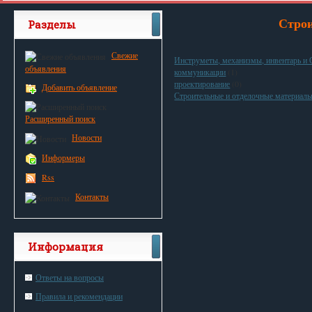
Строи
Разделы
Свежие
Инструметы, механизмы, инвентарь и
объявления
коммуникации
(1)
проектирование
(0)
Добавить объявление
Строительные и отделочные материал
Расширенный поиск
Новости
Информеры
Rss
Контакты
Информация
Ответы на вопросы
Правила и рекомендации